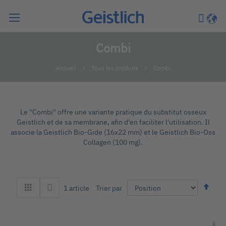
Chercher
Mon pa
Langu
Combi
Accueil
Tous les produits
Combi
Le "Combi" offre une variante pratique du substitut osseux
Geistlich et de sa membrane, afin d'en faciliter l'utilisation. Il
associe la Geistlich Bio-Gide (16x22 mm) et le Geistlich Bio-Oss
Collagen (100 mg).
Par
Trier par
1
article
ord
déc