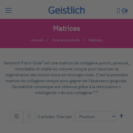
Chercher
Mon pa
Langu
Matrices
Accueil
Tous les produits
Matrices
®
Geistlich Fibro-Gide
est une matrice de collagène porcin, poreuse,
résorbable et stable en volume conçue pour favoriser la
régénération des tissus mous en chirurgie orale. C’est la première
matrice de collagène conçue pour gagner de l’épaisseur gingivale.
Sa stabilité volumique est obtenue grâce à la réticulation «
1-3
intelligente » de son collagène.
Par
Trier par
3
articles
ord
déc