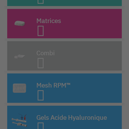
Matrices
Combi
Mesh RPM™
Gels Acide Hyaluronique