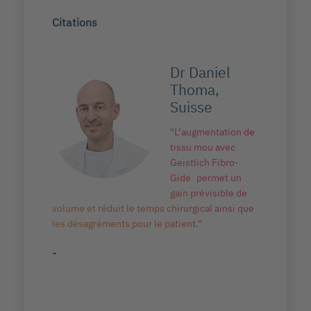
Citations
Dr Daniel
ru
Thoma,
Suisse
e
"L’augmentation de
tissu mou avec
on
Geistlich Fibro-
®
Gide
permet un
ciel
gain prévisible de
s
volume et réduit le temps chirurgical ainsi que
Geist
ich
les désagréments pour le patient."
de ré
es en
perme
-
suffi
proth
beau,
a
-
rchée