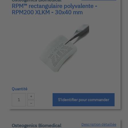
RPM™ rectangulaire polyvalente -
RPM200 XLKM - 30x40 mm
Quantité
+
S'identifier pour commander
−
Description détaillée
Osteogenics Biomedical