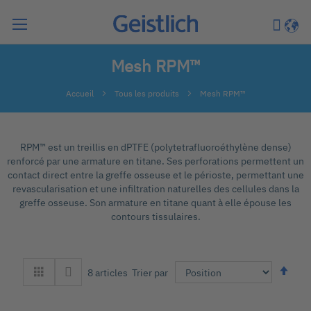
Chercher
Mon pa
Langu
Mesh RPM™
Accueil
Tous les produits
Mesh RPM™
RPM™ est un treillis en dPTFE (polytetrafluoroéthylène dense)
renforcé par une armature en titane. Ses perforations permettent un
contact direct entre la greffe osseuse et le périoste, permettant une
revascularisation et une infiltration naturelles des cellules dans la
greffe osseuse. Son armature en titane quant à elle épouse les
contours tissulaires.
Par
Trier par
8
articles
ord
déc