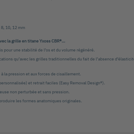
, 8, 10, 12 mm
ec la grille en titane Yxoss CBR®...
s pour une stabilité de l’os et du volume régénéré.
tions qu’avec les grilles traditionnelles du fait de l’absence d’élasticité
à la pression et aux forces de cisaillement.
 personnalisée) et retrait faciles (Easy Removal Design®).
seuse non perturbée et sans pression.
eproduire les formes anatomiques originales.