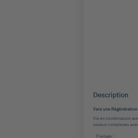
Passer
au
début
de
Description
la
Galerie
d’images
Vers une Régénération
Vis en combinaison avec
osseux complexes avec d
Filetage :