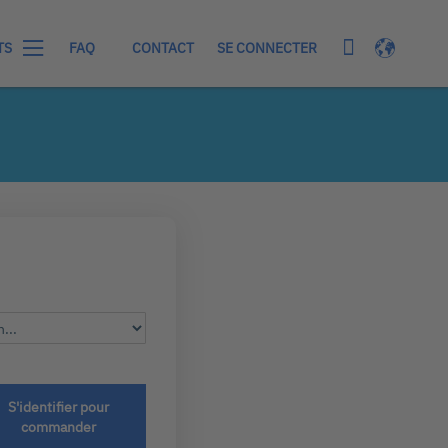
Mon panier
Langue
SE CONNECTER
TS
FAQ
CONTACT
S'identifier pour
commander