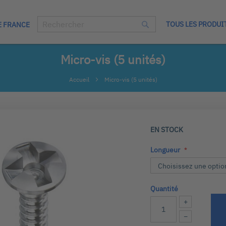
TOUS LES PRODUI
E FRANCE
Chercher
Chercher
Micro-vis (5 unités)
Accueil
Micro-vis (5 unités)
EN STOCK
Longueur
Quantité
+
−