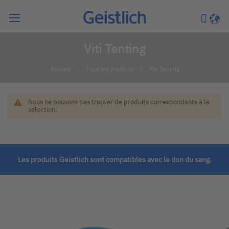
Chercher
Mon pa
Langu
Viti Tenting
Accueil
Tous les produits
Viti Tenting
Nous ne pouvons pas trouver de produits correspondants à la
sélection.
Les produits Geistlich sont compatibles avec le don du sang.