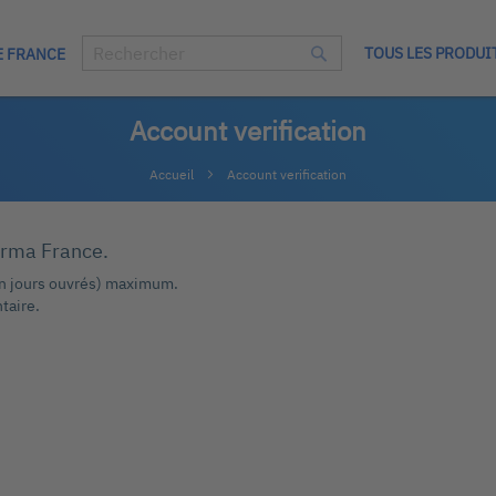
TOUS LES PRODUI
E FRANCE
Chercher
Chercher
Account verification
Accueil
Account verification
arma France.
en jours ouvrés) maximum.
taire.