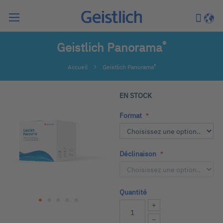
Chercher
Mon pa
Langu
®
Geistlich Panorama
®
Accueil
Geistlich Panorama
Passer
EN STOCK
à
la
Format
fin
de
la
Déclinaison
galerie
d’images
Quantité
+
Passer
−
au