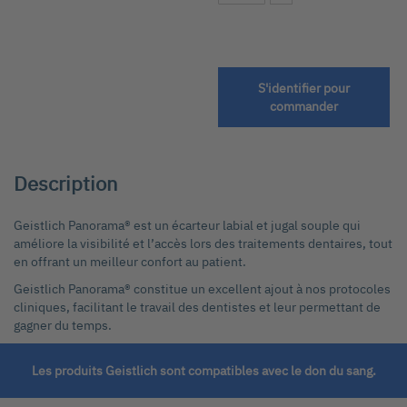
début
de
la
Galerie
S'identifier pour
d’images
commander
Description
Geistlich Panorama® est un écarteur labial et jugal souple qui
améliore la visibilité et l’accès lors des traitements dentaires, tout
en offrant un meilleur confort au patient.
Geistlich Panorama® constitue un excellent ajout à nos protocoles
cliniques, facilitant le travail des dentistes et leur permettant de
gagner du temps.
Les produits Geistlich sont compatibles avec le don du sang.