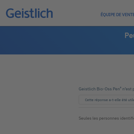
ÉQUIPE DE VENT
Peu
®
Geistlich Bio-Oss Pen
n’est 
Cette réponse a-t-elle été util
Seules les personnes identif