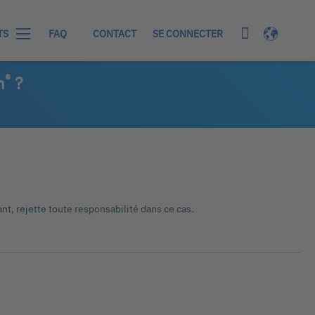
Mon panier
Langue
SE CONNECTER
TS
FAQ
CONTACT
®
n
?
ant, rejette toute responsabilité dans ce cas.