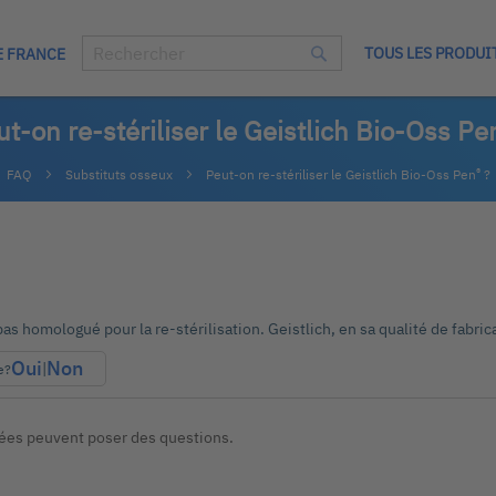
TOUS LES PRODUI
E FRANCE
Chercher
Chercher
t-on re-stériliser le Geistlich Bio-Oss Pe
®
FAQ
Substituts osseux
Peut-on re-stériliser le Geistlich Bio-Oss Pen
?
pas homologué pour la re-stérilisation. Geistlich, en sa qualité de fabric
Oui
Non
|
e?
iées peuvent poser des questions.