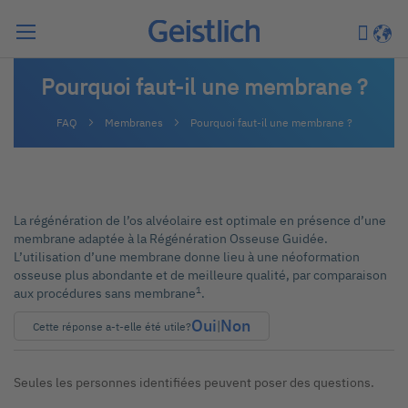
Chercher
Mon pa
Langu
Pourquoi faut-il une membrane ?
FAQ
Membranes
Pourquoi faut-il une membrane ?
La régénération de l’os alvéolaire est optimale en présence d’une
membrane adaptée à la Régénération Osseuse Guidée.
L’utilisation d’une membrane donne lieu à une néoformation
osseuse plus abondante et de meilleure qualité, par comparaison
1
aux procédures sans membrane
.
Oui
Non
|
Cette réponse a-t-elle été utile?
Seules les personnes identifiées peuvent poser des questions.