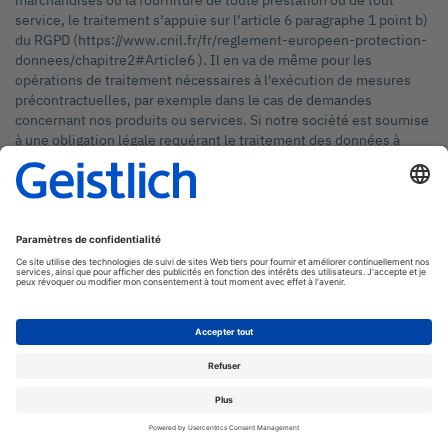
marchandises ou la fourniture de toute prestation ou de tout
service, le traitement s’appuie sur l’article 6 paragraphe 1 point b)
du RGPD (https://www.cnil.fr/fr/reglement-europeen-protection-
donnees/chapitre2#Article6 ). Il en va de même pour les
opérations de traitement nécessaires à l'exécution de mesures
précontractuelles, par exemple dans le cas de demandes
concernant nos produits ou services. Si notre société est soumise
à une obligation légale requérant le traitement des données à
caractère personnel, telles que le respect des obligations fiscales,
le traitement s’appuie sur l’article 6 paragraphe 1 point c) du RGPD
(https://www.cnil.fr/fr/reglement-europeen-protection-
donnees/chapitre2#Article6 ). Dans de rares cas, le traitement de
données à caractère personnel peut être nécessaire à la
sauvegarde des intérêts vitaux de la personne concernée ou d'une
autre personne physique. Ce serait le cas, par exemple, si un
visiteur dans nos locaux était blessé et que son nom, son âge, les
informations relatives à son assurance maladie ou toute autre
information vitale étaient transmises à un médecin, à un hôpital
ou à un tiers. Dès lors, le traitement s’appuie sur l’article 6
paragraphe 1 point d) du RGPD (https://www.cnil.fr/fr/reglement-
europeen-protection-donnees/chapitre2#Article6 ).
Enfin, des opérations de traitement pourraient s'appuyer sur
l’article 6 paragraphe 1 point f) du RGPD