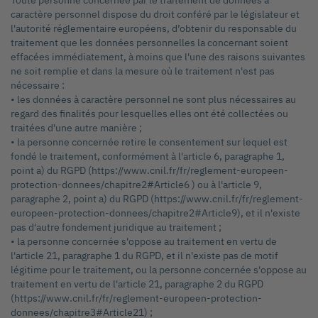
Toute personne concernée par le traitement de données à
caractère personnel dispose du droit conféré par le législateur et
l'autorité réglementaire européens, d’obtenir du responsable du
traitement que les données personnelles la concernant soient
effacées immédiatement, à moins que l'une des raisons suivantes
ne soit remplie et dans la mesure où le traitement n'est pas
nécessaire :
• les données à caractère personnel ne sont plus nécessaires au
regard des finalités pour lesquelles elles ont été collectées ou
traitées d'une autre manière ;
• la personne concernée retire le consentement sur lequel est
fondé le traitement, conformément à l'article 6, paragraphe 1,
point a) du RGPD (https://www.cnil.fr/fr/reglement-europeen-
protection-donnees/chapitre2#Article6 ) ou à l'article 9,
paragraphe 2, point a) du RGPD (https://www.cnil.fr/fr/reglement-
europeen-protection-donnees/chapitre2#Article9), et il n'existe
pas d'autre fondement juridique au traitement ;
• la personne concernée s'oppose au traitement en vertu de
l'article 21, paragraphe 1 du RGPD, et il n'existe pas de motif
légitime pour le traitement, ou la personne concernée s'oppose au
traitement en vertu de l'article 21, paragraphe 2 du RGPD
(https://www.cnil.fr/fr/reglement-europeen-protection-
donnees/chapitre3#Article21) ;