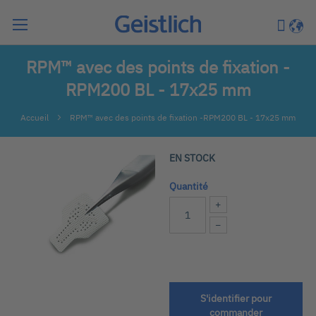
Chercher
Mon pa
Langu
RPM™ avec des points de fixation -
RPM200 BL - 17x25 mm
Accueil
RPM™ avec des points de fixation -RPM200 BL - 17x25 mm
Passer
EN STOCK
à
la
Quantité
fin
+
de
−
la
galerie
d’images
S'identifier pour
Passer
commander