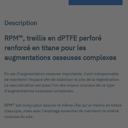
au
début
de
la
Description
Galerie
d’images
RPM™, treillis en dPTFE perforé
renforcé en titane pour les
augmentations osseuses complexes
En cas d’augmentation osseuse importante, il est indispensable
de maintenir l'espace afin de stabiliser le site de la régénération.
La vasculariation est aussi l'un des enjeux cruciaux de ce type
d’augmentations osseuses complexes.
RPM™ est conçu pour assurer le même rôle qu’un treillis en titane
classique, mais avec l'avantage essentiel de maintenir la vitalité
osseuse du site.