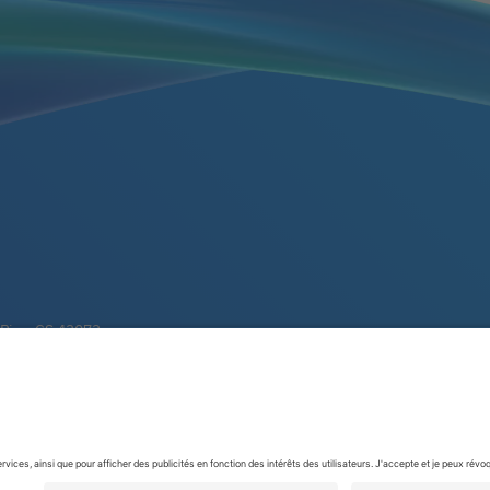
 Pie - CS 43073
ULLE CEDEX
fr