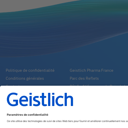
Politique de confidentialité
Geistlich Pharma France
Conditions générales
Parc des Reflets
Contact
Bât C - 165 avenue du Bois de la
FAQ
95913 ROISSY CHARLES DE GA
E-mail:
service.client@geistlich.
Tél:
01 48 63 90 26
Fax:
01 48 63 90 27